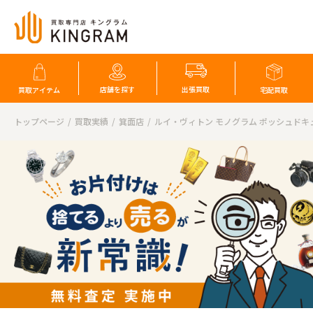
店舗を探す
出張買取
買取アイテム
宅配買取
トップページ
買取実績
箕面店
ルイ・ヴィトン モノグラム ポッシュドキ