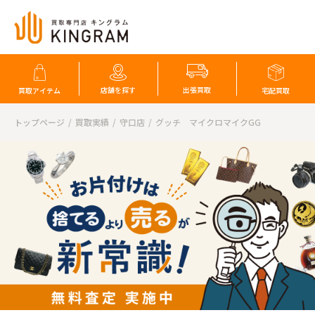
店舗を探す
出張買取
買取アイテム
宅配買取
トップページ
買取実績
守口店
グッチ マイクロマイクGG