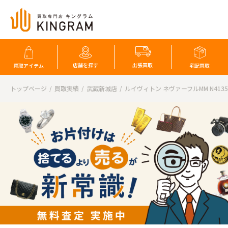
店舗を探す
出張買取
買取アイテム
宅配買取
トップページ
買取実績
武蔵新城店
ルイヴィトン ネヴァーフルMM N413