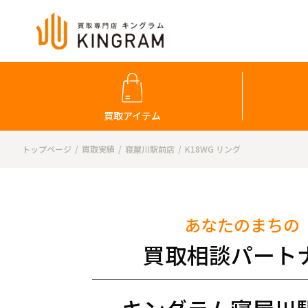
買取アイテム
トップページ
買取実績
寝屋川駅前店
K18WG リング
あなたのまちの
買取相談パート