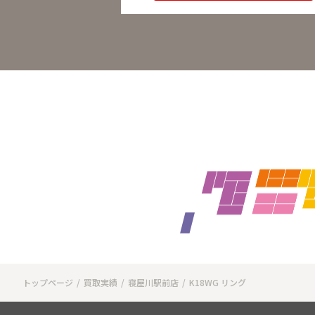
トップページ
買取実績
寝屋川駅前店
K18WG リング