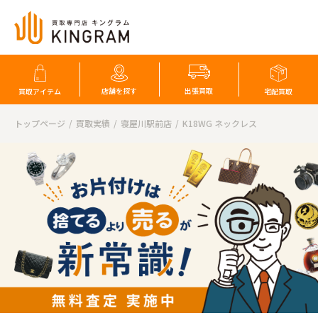
店舗を探す
出張買取
買取アイテム
宅配買取
トップページ
買取実績
寝屋川駅前店
K18WG ネックレス