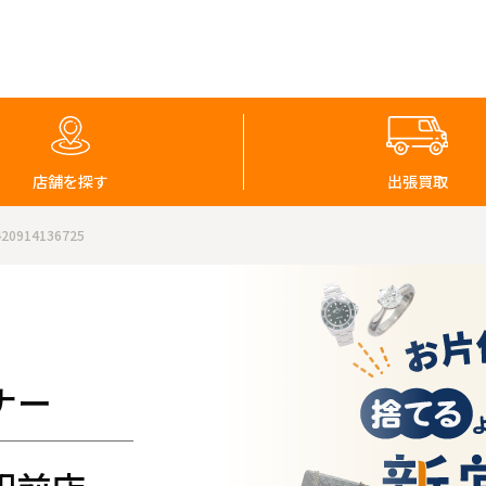
店舗を探す
出張買取
914136725
ナー