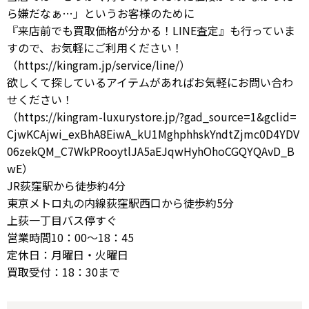
ら嫌だなぁ…」というお客様のために
『来店前でも買取価格が分かる！LINE査定』も行っていま
すので、お気軽にご利用ください！
（https://kingram.jp/service/line/）
欲しくて探しているアイテムがあればお気軽にお問い合わ
せください！
（https://kingram-luxurystore.jp/?gad_source=1&gclid=
CjwKCAjwi_exBhA8EiwA_kU1MghphhskYndtZjmc0D4YDV
06zekQM_C7WkPRooytlJA5aEJqwHyhOhoCGQYQAvD_B
wE）
JR荻窪駅から徒歩約4分
東京メトロ丸の内線荻窪駅西口から徒歩約5分
上荻一丁目バス停すぐ
営業時間10：00～18：45
定休日：月曜日・火曜日
買取受付：18：30まで