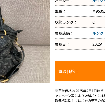
メーカー：
ルイヴ
型番：
M9535
状態ランク：
C
買取店舗：
キング
買取日：
2025
買取価格：
※買取価格は 2025年2月1日
ャンペーン等により店舗ごとに金
取価格に関してはご来店予定の店