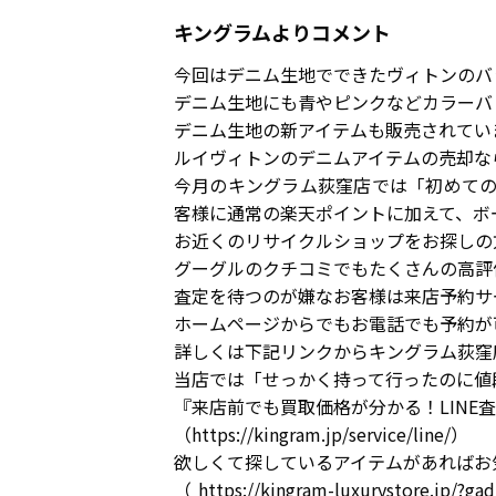
キングラムよりコメント
今回はデニム生地でできたヴィトンのバ
デニム生地にも青やピンクなどカラーバ
デニム生地の新アイテムも販売されてい
ルイヴィトンのデニムアイテムの売却な
今月のキングラム荻窪店では「初めての
客様に通常の楽天ポイントに加えて、ボ
お近くのリサイクルショップをお探しの
グーグルのクチコミでもたくさんの高評
査定を待つのが嫌なお客様は来店予約サ
ホームページからでもお電話でも予約が
詳しくは下記リンクからキングラム荻窪
当店では「せっかく持って行ったのに値
『来店前でも買取価格が分かる！LINE
（https://kingram.jp/service/line/）
欲しくて探しているアイテムがあればお
（https://kingram-luxurystore.jp/?