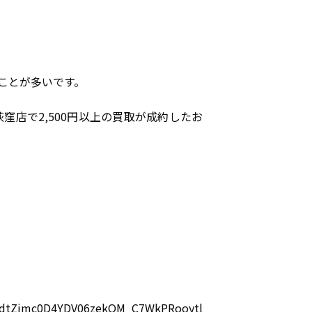
ことが多いです。
店で2,500円以上の買取が成約したお
kYndtZjmc0D4YDV06zekQM_C7WkPRooytl