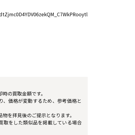
kYndtZjmc0D4YDV06zekQM_C7WkPRooytl
却時の買取金額です。
り、価格が変動するため、参考価格と
品物を拝見後のご提示となります。
買取をした類似品を掲載している場合