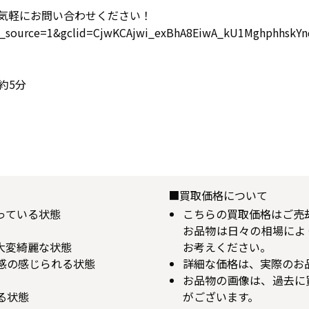
気軽にお問い合わせください！
gad_source=1&gclid=CjwKCAjwi_exBhA8EiwA_kU1Mghphhs
約5分
■買取価格について
揃っている状態
こちらの買取価格はご売
お品物は日々の相場によ
が大変綺麗な状態
お考えください。
用感の感じられる状態
詳細な価格は、実際のお
お品物の画像は、過去に
る状態
がございます。