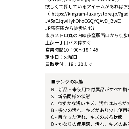
欲しくて探しているアイテムがあればお
（https://kingram-luxurystore.jp/?
JA5aEJqwHyhOhoCGQYQAvD_BwE）
JR荻窪駅から徒歩約4分
東京メトロ丸の内線荻窪駅西口から徒歩
上荻一丁目バス停すぐ
営業時間10：00～18：45
定休日：火曜日
買取受付：18：30まで
■ランクの状態
N - 新品・未使用で付属品がすべて
S - 新品同様の状態
A - わずかな浅いキズ、汚れはある
B - 多少の汚れ、キズがあり少し使
C - 目立った汚れ、キズのある状態
D - かなりの使用感、汚れ、キズのあ