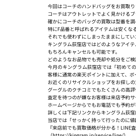
今回はコーチのハンドバッグをお買取り
コーチはアウトレットでよく見かけるブ
確かにコーチのバッグの買取は型番を調べ
特にF品番と呼ばれるアイテムは安くな
それでも使わずにしまったままにしてい
キングラム荻窪店ではどのようなアイテ
もちろんキャンセルも可能です。
どのようなお品物でも売却や処分をご検
今月のキングラム荻窪店では「初めての
客様に通常の楽天ポイントに加えて、ボ
お近くのリサイクルショップをお探しの
グーグルのクチコミでもたくさんの高評
査定を待つのが嫌なお客様は来店予約サ
ホームページからでもお電話でも予約が
詳しくは下記リンクからキングラム荻窪
当店では「せっかく持って行ったのに値
『来店前でも買取価格が分かる！LINE
（https://kingram.jp/service/line/）