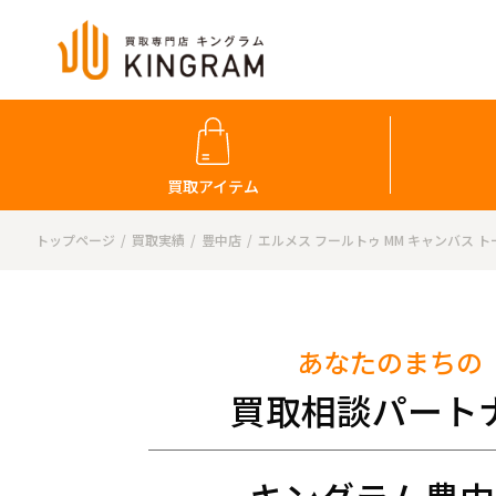
買取アイテム
トップページ
買取実績
豊中店
エルメス フールトゥ MM キャンバス 
あなたのまちの
買取相談パート