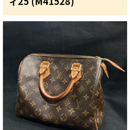
ィ25 (M41528)