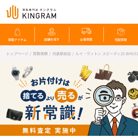
店舗を探す
出張買取
買取アイテム
宅配買取
トップページ
買取実績
月島駅前店
ルイ・ヴィトン スピーディ25 (M4152