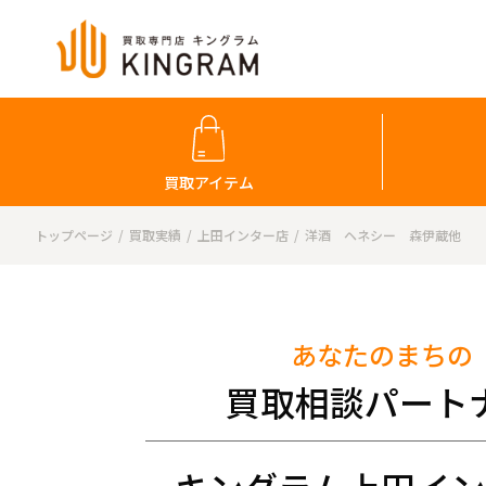
買取アイテム
トップページ
買取実績
上田インター店
洋酒 ヘネシー 森伊蔵他
あなたのまちの
買取相談パート