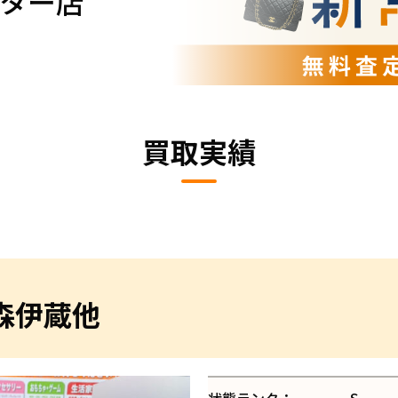
ター店
買取実績
 森伊蔵他