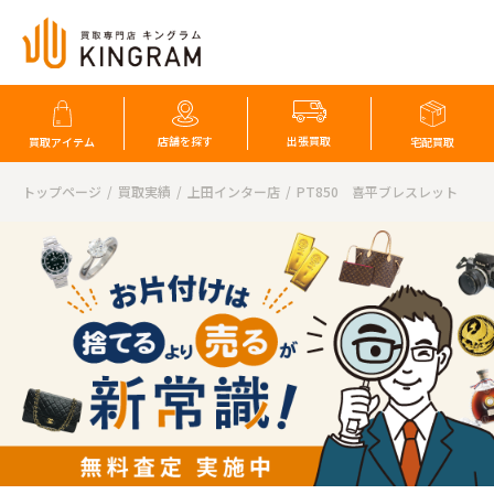
店舗を探す
出張買取
買取アイテム
宅配買取
トップページ
買取実績
上田インター店
PT850 喜平ブレスレット