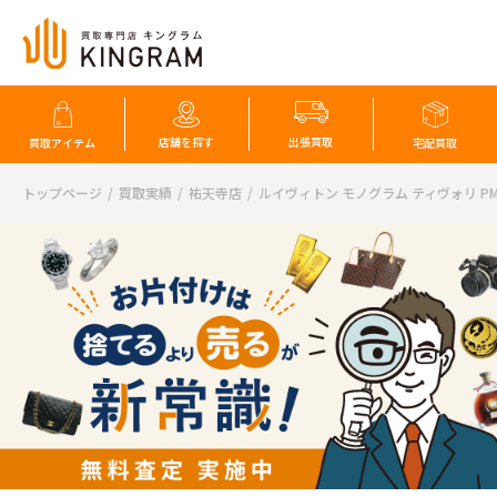
店舗を探す
出張買取
買取アイテム
宅配買取
トップページ
買取実績
祐天寺店
ルイヴィトン モノグラム ティヴォリ PM 