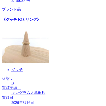
2,150,000円
ブランド品
《グッチ K18 リング》
グッチ
状態：
B
買取実績：
キングラム大牟田店
買取日：
2026年8月6日