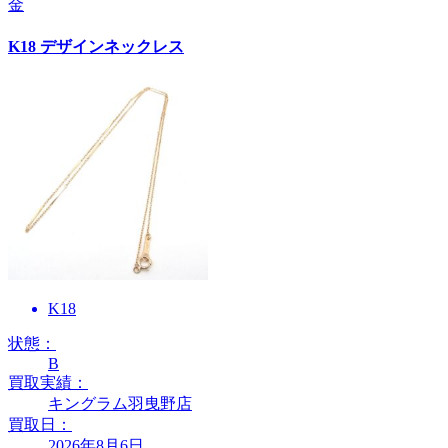
金
K18 デザインネックレス
K18
状態：
B
買取実績：
キングラム羽曳野店
買取日：
2026年8月6日