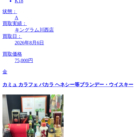
K18
状態：
A
買取実績：
キングラム川西店
買取日：
2026年8月6日
買取価格
75,000円
金
カミュ カラフェ バカラ ヘネシー等ブランデー・ウイスキー