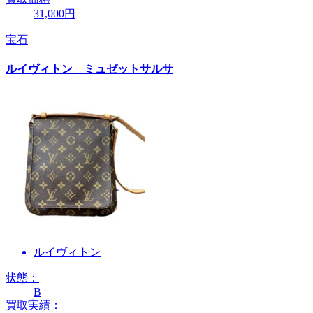
31,000円
宝石
ルイヴィトン ミュゼットサルサ
ルイヴィトン
状態：
B
買取実績：