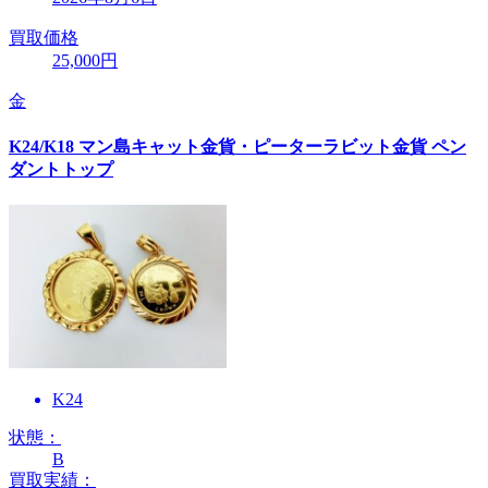
買取価格
25,000円
金
K24/K18 マン島キャット金貨・ピーターラビット金貨 ペン
ダントトップ
K24
状態：
B
買取実績：