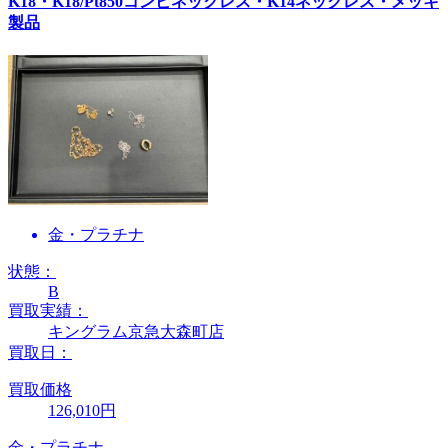
K18・K18/Pt850コンビネックレス・K14ネックレス・メッキ
製品
金・プラチナ
状態：
B
買取実績：
キングラム京急大森町店
買取日：
買取価格
126,010円
金・プラチナ