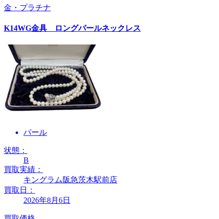
金・プラチナ
K14WG金具 ロングパールネックレス
パール
状態：
B
買取実績：
キングラム阪急茨木駅前店
買取日：
2026年8月6日
買取価格